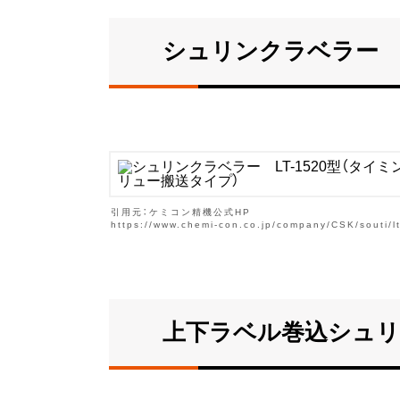
シュリンクラベラー L
引用元：ケミコン精機公式HP
https://www.chemi-con.co.jp/company/CSK/souti/l
上下ラベル巻込シュリン