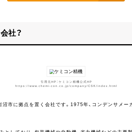
会社？
引用元HP：ケミコン精機公式HP
https://www.chemi-con.co.jp/company/CSK/index.html
岩沼市に拠点を置く会社です。1975年、コンデンサメ