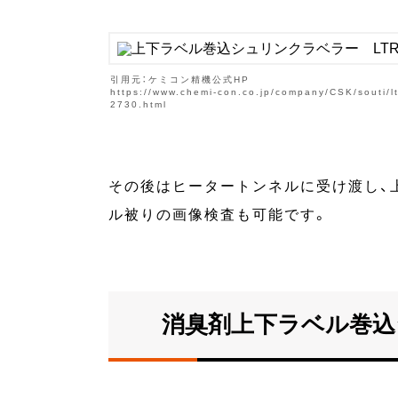
引用元：ケミコン精機公式HP
https://www.chemi-con.co.jp/company/CSK/souti/lt
2730.html
その後はヒータートンネルに受け渡し、
ル被りの画像検査も可能です。
消臭剤上下ラベル巻込シ