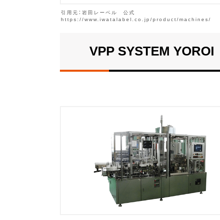
引用元：岩田レーベル 公式
https://www.iwatalabel.co.jp/product/machines/
VPP SYSTEM YOROI 