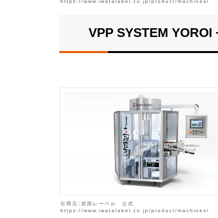
https://www.iwatalabel.co.jp/product/machines/
VPP SYSTEM YOROI 
引用元：岩田レーベル 公式
https://www.iwatalabel.co.jp/product/machines/