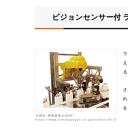
ビジョンセンサー付 ラ
ラ
え
る
さ
れ
を
引用元：押尾産業公式HP
https://www.oshiosangyo.co.jp/product/lb-2/