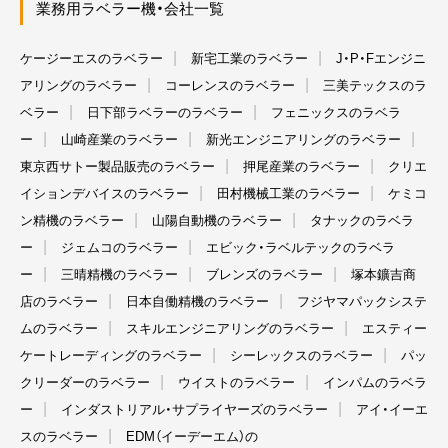
業務用ラベラー機・会社一覧
ケージーエスのラベラー
新宅工業のラベラー
J・P・Fエンジニ
アリングのラベラー
コーレンスのラベラー
三美テックスのラ
ベラー
日下部ラベラーのラベラー
フェニックスのラベラ
ー
山崎産業のラベラー
新光エンジニアリングのラベラー
東京西サトー製品販売のラベラー
押尾産業のラベラー
クリエ
イションデバイスのラベラー
田村機械工業のラベラー
ケミコ
ン精機のラベラー
山陽自動機のラベラー
タナックのラベラ
ー
ジェムコのラベラー
エビック・ラベルテックのラベラ
ー
三晴精機のラベラー
ブレンズのラベラー
塚本鑛吉商
店のラベラー
日本自働精機のラベラー
フジヤマパックシステ
ムのラベラー
スキルエンジニアリングのラベラー
エスティー
ケートレーディングのラベラー
シーレックスのラベラー
パッ
クリーダーのラベラー
ウイストのラベラー
インパムのラベラ
ー
インダストリアル・サプライヤーズのラベラー
アイ・イーエ
スのラベラー
EDM（イーデーエム）の