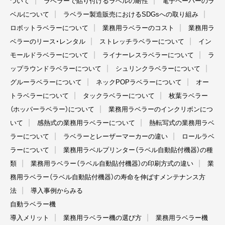
ついて
ラベラーで貼り付けるラベルの耐性
電子ペーパーのラ
ベルについて
ラベラー製造販売におけるSDGsへの取り組み
ロボットラベラーについて
業務用ラベラーのコスト
業務用ラ
ベラーのリース・レンタル
ストレッチラベラーについて
イン
モールドラベラーについて
ライナーレスラベラーについて
ラ
ップラウンドラベラーについて
シュリンクラベラーについて
グルーラベラーについて
ネックPOPラベラーについて
オー
トラベラーについて
タックラベラーについて
枚葉ラベラー
（ホッパーラベラー）について
業務用ラベラーのインクリボンにつ
いて
感熱式の業務用ラベラーについて
熱転写式の業務用ラベ
ラーについて
ラベラーとレーザーマーカーの違い
ロールラベ
ラーについて
業務用ラベルプリンター（ラベル自動貼付機器）の種
類
業務用ラベラー（ラベル自動貼付機器）の印刷方式の違い
業
務用ラベラー（ラベル自動貼付機器）の寿命を伸ばすメンテナンス方
法
導入事例からみる
自動ラベラー機
導入メリット
業務用ラベラー機の選び方
業務用ラベラー機