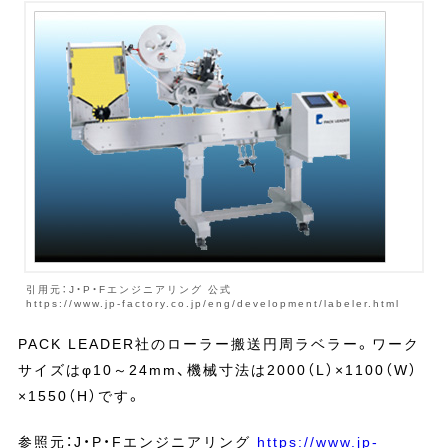
引用元：J・P・Fエンジニアリング 公式
https://www.jp-factory.co.jp/eng/development/labeler.html
PACK LEADER社のローラー搬送円周ラベラー。ワーク
サイズはφ10～24mm、機械寸法は2000（L）×1100（W）
×1550（H）です。
参照元：J・P・Fエンジニアリング
https://www.jp-