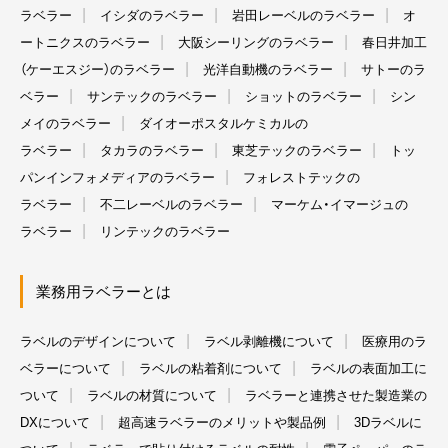
ラベラー
イシダのラベラー
岩田レーベルのラベラー
オ
ートニクスのラベラー
大阪シーリングのラベラー
春日井加工
（ケーエスジー）のラベラー
光洋自動機のラベラー
サトーのラ
ベラー
サンテックのラベラー
ショットのラベラー
シン
メイのラベラー
ダイオーポスタルケミカルの
ラベラー
タカラのラベラー
東芝テックのラベラー
トッ
パンインフォメディアのラベラー
フォレストテックの
ラベラー
不二レーベルのラベラー
マーケム・イマージュの
ラベラー
リンテックのラベラー
業務用ラベラーとは
ラベルのデザインについて
ラベル剥離機について
医療用のラ
ベラーについて
ラベルの粘着剤について
ラベルの表面加工に
ついて
ラベルの材質について
ラベラーと連携させた製造業の
DXについて
超高速ラベラーのメリットや製品例
3Dラベルに