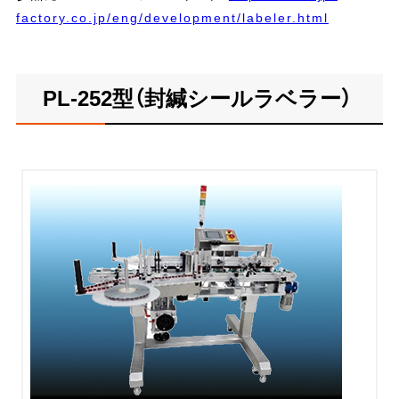
factory.co.jp/eng/development/labeler.html
PL-252型（封緘シールラベラー）