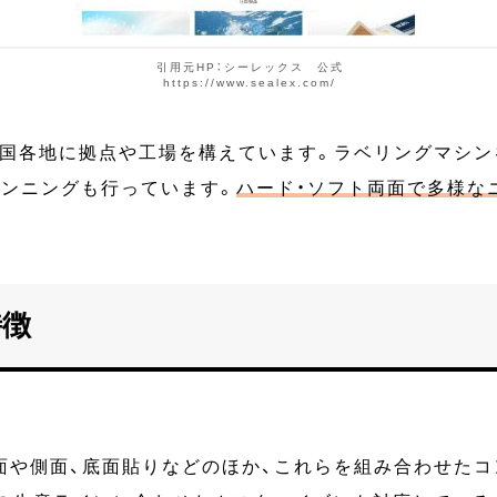
引用元HP：シーレックス 公式
https://www.sealex.com/
、全国各地に拠点や工場を構えています。ラベリングマシ
ランニングも行っています。
ハード・ソフト両面で多様な
特徴
面や側面、底面貼りなどのほか、これらを組み合わせたコ