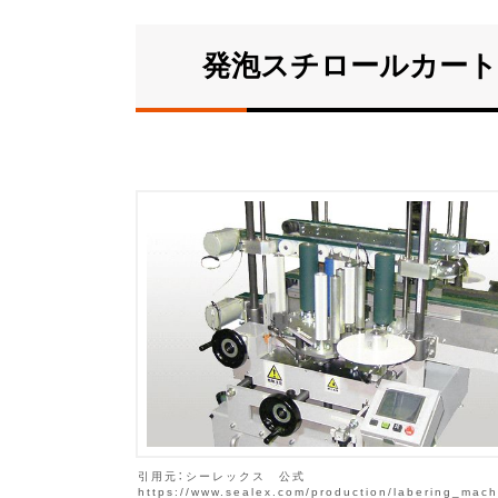
発泡スチロールカートン用
引用元：シーレックス 公式
https://www.sealex.com/production/labering_mach