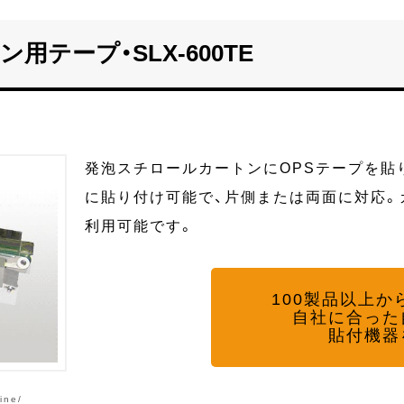
テープ・SLX-600TE
発泡スチロールカートンにOPSテープを貼
に貼り付け可能で、片側または両面に対応
利用可能です。
100製品以上か
自社に合った
貼付機器
ine/