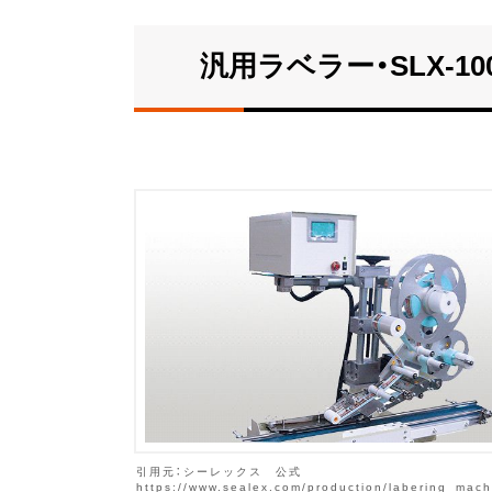
汎用ラベラー・SLX-10
引用元：シーレックス 公式
https://www.sealex.com/production/labering_mach