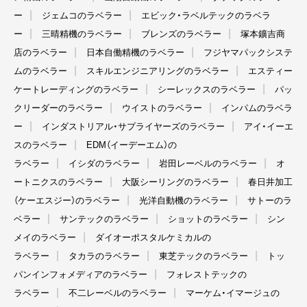
ー
ジェムコのラベラー
エビック・ラベルテックのラベラ
ー
三晴精機のラベラー
ブレンズのラベラー
塚本鑛吉商
店のラベラー
日本自働精機のラベラー
フジヤマパックシステ
ムのラベラー
スキルエンジニアリングのラベラー
エスティー
ケートレーディングのラベラー
シーレックスのラベラー
パッ
クリーダーのラベラー
ウイストのラベラー
インパムのラベラ
ー
インダストリアル・サプライヤーズのラベラー
アイ・イーエ
スのラベラー
EDM（イーデーエム）の
ラベラー
イシダのラベラー
岩田レーベルのラベラー
オ
ートニクスのラベラー
大阪シーリングのラベラー
春日井加工
（ケーエスジー）のラベラー
光洋自動機のラベラー
サトーのラ
ベラー
サンテックのラベラー
ショットのラベラー
シン
メイのラベラー
ダイオーポスタルケミカルの
ラベラー
タカラのラベラー
東芝テックのラベラー
トッ
パンインフォメディアのラベラー
フォレストテックの
ラベラー
不二レーベルのラベラー
マーケム・イマージュの