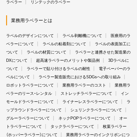
ラベラー
リンテックのラベラー
業務用ラベラーとは
ラベルのデザインについて
ラベル剥離機について
医療用のラ
ベラーについて
ラベルの粘着剤について
ラベルの表面加工に
ついて
ラベルの材質について
ラベラーと連携させた製造業の
DXについて
超高速ラベラーのメリットや製品例
3Dラベルに
ついて
ラベラーで貼り付けるラベルの耐性
電子ペーパーのラ
ベルについて
ラベラー製造販売におけるSDGsへの取り組み
ロボットラベラーについて
業務用ラベラーのコスト
業務用ラ
ベラーのリース・レンタル
ストレッチラベラーについて
イン
モールドラベラーについて
ライナーレスラベラーについて
ラ
ップラウンドラベラーについて
シュリンクラベラーについて
グルーラベラーについて
ネックPOPラベラーについて
オー
トラベラーについて
タックラベラーについて
枚葉ラベラー
（ホッパーラベラー）について
業務用ラベラーのインクリボンにつ