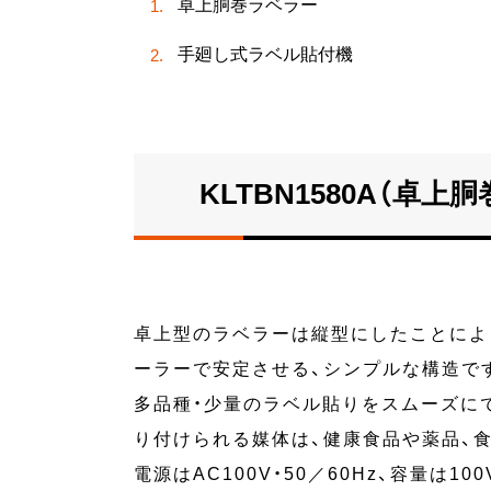
卓上胴巻ラベラー
手廻し式ラベル貼付機
KLTBN1580A（卓上
卓上型のラベラーは縦型にしたことによ
ーラーで安定させる、シンプルな構造で
多品種・少量のラベル貼りをスムーズに
り付けられる媒体は、健康食品や薬品、食
電源はAC100V・50／60Hz、容量は10