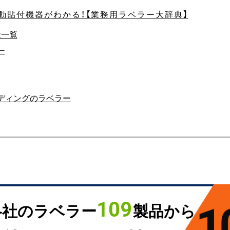
動貼付機器がわかる！【業務用ラベラー大辞典】
社一覧
ー
ディングのラベラー
109
各社のラベラー
製品から