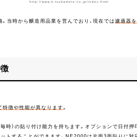
http://www.k-tsukamoto.co.jp/index.html
舗。当時から醸造用品業を営んでおり、現在では
濾過器を
特徴
て特徴や性能が異なります
。
000本（毎時）の貼り付け能力を持ちます。オプションで日
トすることができます。NE2000は片面3面貼りに対応し