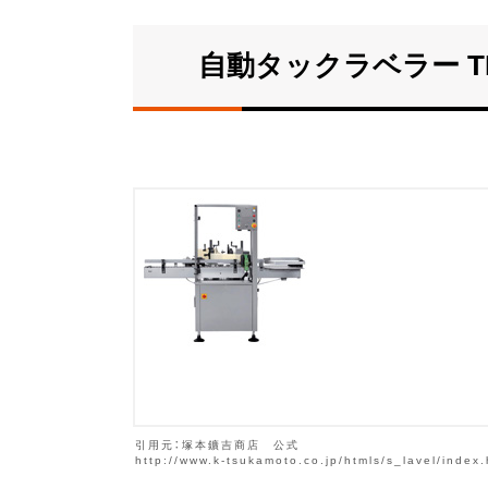
自動タックラベラー TB8
引用元：塚本鑛吉商店 公式
http://www.k-tsukamoto.co.jp/htmls/s_lavel/index.