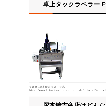
卓上タックラベラー Et
引用元：塚本鑛吉商店 公式
http://www.k-tsukamoto.co.jp/htmls/s_lavel/index.
塚本鑛吉商店はどんな