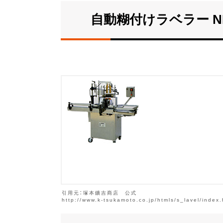
自動糊付けラベラー NE
引用元：塚本鑛吉商店 公式
http://www.k-tsukamoto.co.jp/htmls/s_lavel/index.